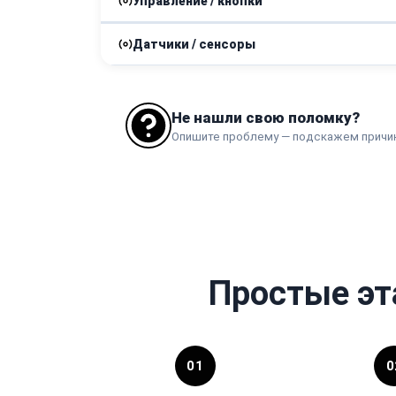
Управление / кнопки
Комплексная чистка
Датчики / сенсоры
Ремонт кнопки
Замена датчика
Не нашли свою поломку?
Опишите проблему — подскажем причи
Простые эт
01
0