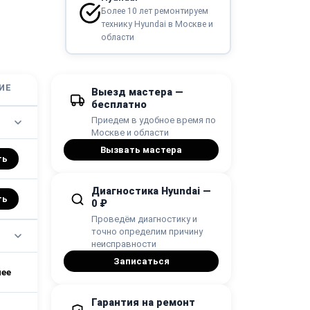
Более 10 лет ремонтируем
технику Hyundai в Москве и
области
ИЕ
Выезд мастера —
бесплатно
Приедем в удобное время по
Москве и области
Вызвать мастера
ть
Диагностика Hyundai —
ть
0 ₽
Проведём диагностику и
точно определим причину
неисправности
Записаться
Гарантия на ремонт