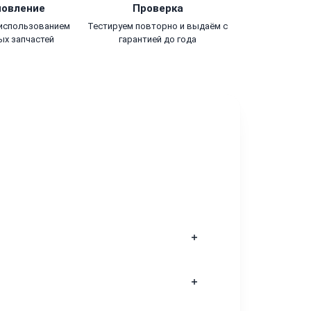
новление
Проверка
 использованием
Тестируем повторно и выдаём с
ых запчастей
гарантией до года
онной платой мы делаем всё
и.