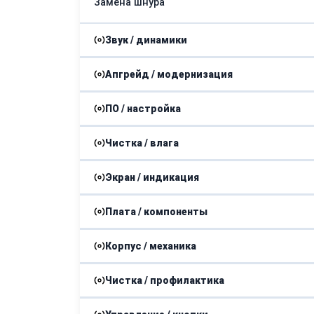
Замена шнура
Звук / динамики
Апгрейд / модернизация
Замена усилителя
ПО / настройка
Модернизация
Ремонт динамиков
Чистка / влага
Устранение ошибок
Экран / индикация
Ремонт после залития
Прошивка
Плата / компоненты
Замена дисплея
Корпус / механика
Ремонт электроплаты
Чистка / профилактика
Ремонт корпуса