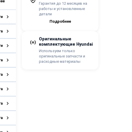
Гарантия до 12 месяцев на
работы и установленные
детали
ги
Подробнее
га
Оригинальные
комплектующие Hyundai
ги
Используем только
оригинальные запчасти и
га
расходные материалы
га
га
га
га