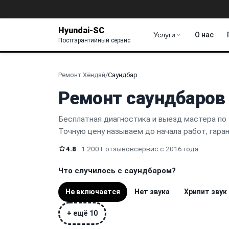
Hyundai-SC
Услуги
О нас
Постгарантийный сервис
Ремонт Хёндай
/
Саундбар
Ремонт саундбаров 
Бесплатная диагностика и выезд мастера по 
Точную цену называем до начала работ, гара
4.8
· 1 200+ отзывов
сервис с 2016 года
Что случилось с саундбаром?
Не включается
Нет звука
Хрипит звук
+ ещё 10