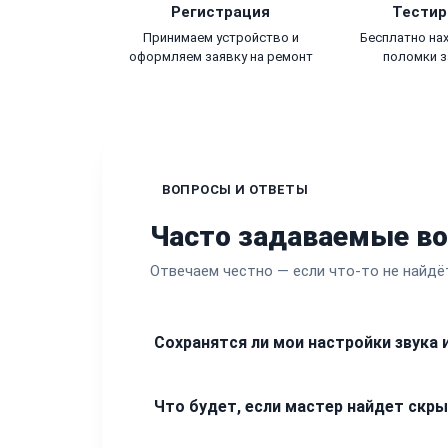
Регистрация
Тестир
Принимаем устройство и
Бесплатно на
оформляем заявку на ремонт
поломки з
ВОПРОСЫ И ОТВЕТЫ
Часто задаваемые в
Отвечаем честно — если что-то не найдё
Сохранятся ли мои настройки звука 
Мы понимаем, что вы долго настраивали 
Что будет, если мастер найдет скр
возможное, чтобы сохранить прошивку, 