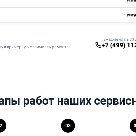
1 услу
от 640 ₽
от 2 часов
1 услу
от 600 ₽
от 1 часа
от 800 ₽
от 1 часа
Ежедневно с 9:00 
+7 (499) 11
ну и примерную стоимость ремонта
апы работ наших сервис
2
03