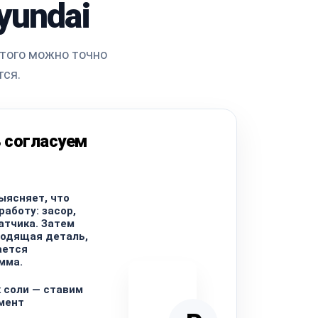
yundai
этого можно точно
тся.
 согласуем
ыясняет, что
аботу: засор,
атчика. Затем
ходящая деталь,
ается
мма.
 соли — ставим
мент