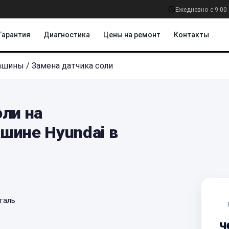
Ежедневно с 9:00 
Гарантия
Диагностика
Цены на ремонт
Контакты
машины
/
Замена датчика соли
ли на
шине Hyundai в
таль
ч