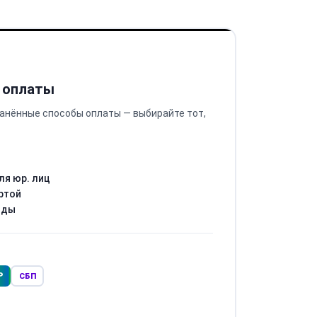
 оплаты
анённые способы оплаты — выбирайте тот,
ля юр. лиц
ртой
оды
Р
СБП