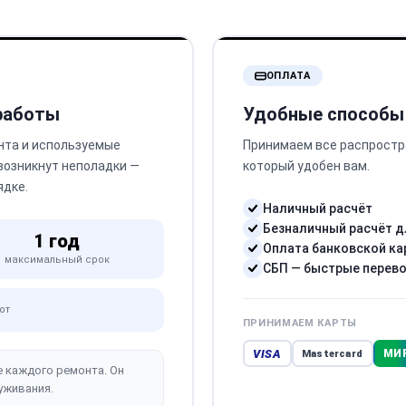
ОПЛАТА
 работы
Удобные способы
нта и используемые
Принимаем все распростр
 возникнут неполадки —
который удобен вам.
ядке.
Наличный расчёт
Безналичный расчёт д
1 год
Оплата банковской ка
максимальный срок
СБП — быстрые перев
от
ПРИНИМАЕМ КАРТЫ
VISA
МИ
Mastercard
е каждого ремонта. Он
уживания.