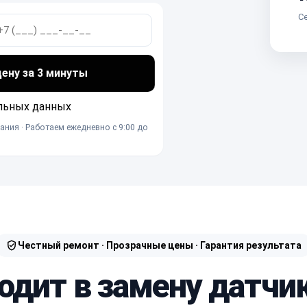
Се
ну за 3 минуты
льных данных
ания · Работаем ежедневно с 9:00 до
Честный ремонт · Прозрачные цены · Гарантия результата
одит в замену датчи