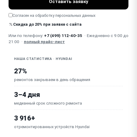
Оставить заявку
Не работает / повреждён пассивный излучатель
(дребезг баса)
Согласен на обработку
персональных данных
Не объединяется в стерео-пару / с другими
Скидка до 20% при заявке с сайта
колонками
Или по телефону:
+7 (499) 112-40-35
·
Ежедневно с 9:00 до
Неисправна плата / процессор
21:00
·
полный прайс-лист
НАША СТАТИСТИКА · HYUNDAI
27%
ремонтов закрываем в день обращения
3–4 дня
медианный срок сложного ремонта
3 916+
отремонтированных устройств Hyundai