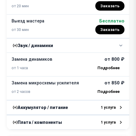
от 20 мин
Заказать
Бесплатно
Выезд мастера
от 30 мин
Заказать
Звук / динамики
от 800 ₽
Замена динамиков
от 1 часа
от 850 ₽
Замена микросхемы усилителя
от 2 часов
Аккумулятор / питание
1 услуга
от 750 ₽
Ремонт блока питания
Плата / компоненты
1 услуга
от 2 часов
от 700 ₽
Замена резисторов