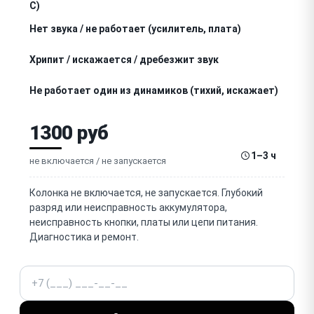
C)
Нет звука / не работает (усилитель, плата)
Хрипит / искажается / дребезжит звук
Не работает один из динамиков (тихий, искажает)
Слабый / тихий звук / нет баса
1300 руб
Не подключается / не видна по Bluetooth /
1–3 ч
отваливается связь
не включается / не запускается
Не работают кнопки (питание, громкость,
воспроизведение)
Колонка не включается, не запускается. Глубокий
разряд или неисправность аккумулятора,
Гудит / фонит / посторонний шум
неисправность кнопки, платы или цепи питания.
Диагностика и ремонт.
Попадание влаги / воды внутрь / окисление
(нарушена влагозащита)
Не работает микрофон (звонки, голосовой
Телефон
помощник)
Не работают разъёмы (AUX, USB)