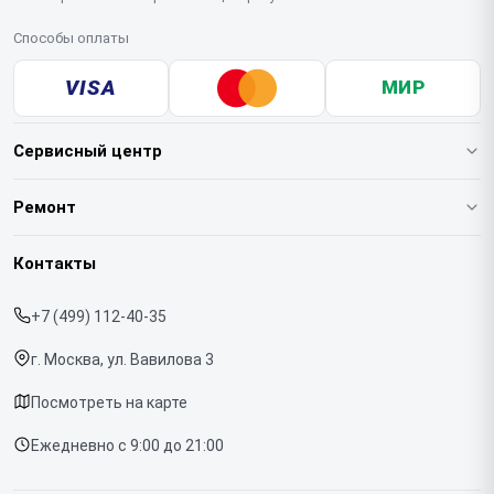
Способы оплаты
VISA
МИР
Сервисный центр
О нашем сервисе
Ремонт
Гарантия
Варочных панелей
Контакты
Прайс-лист
Вертикальных пылесосов
+7 (499) 112-40-35
Срочный ремонт
Духовых шкафов
г. Москва, ул. Вавилова 3
Доставка и способы оплаты
Напольных пылесосов
Посмотреть на карте
Диагностика
Холодильников
Ежедневно с 9:00 до 21:00
Контакты
Отпаривателей