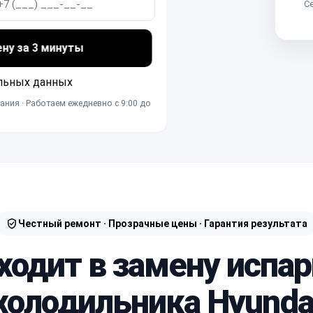
Се
ену за 3 минуты
льных данных
ания · Работаем ежедневно с 9:00 до
Честный ремонт · Прозрачные цены · Гарантия результата
ходит в замену испа
холодильника Hyunda