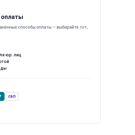
 оплаты
анённые способы оплаты — выбирайте тот,
ля юр. лиц
ртой
оды
Р
СБП