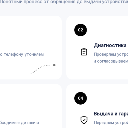
Понятный процесс от обращения до выдачи устройств
02
Диагностика 
по телефону, уточняем
Проверяем устро
и согласовываем
04
Выдача и гар
обходимые детали и
Передаём устро