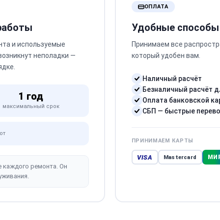
ОПЛАТА
 работы
Удобные способы
нта и используемые
Принимаем все распростр
 возникнут неполадки —
который удобен вам.
ядке.
Наличный расчёт
Безналичный расчёт д
1 год
Оплата банковской ка
максимальный срок
СБП — быстрые перев
от
ПРИНИМАЕМ КАРТЫ
VISA
МИ
Mastercard
е каждого ремонта. Он
уживания.