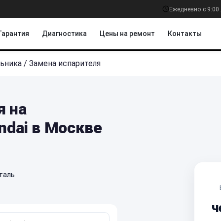
Ежедневно с 9:00 
Гарантия
Диагностика
Цены на ремонт
Контакты
льника
/
Замена испарителя
я на
ndai в Москве
таль
ч