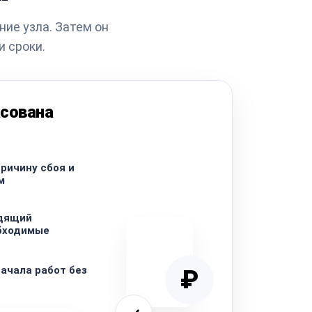
ние узла. Затем он
и сроки.
асована
ричину сбоя и
м
дящий
обходимые
начала работ без
₽