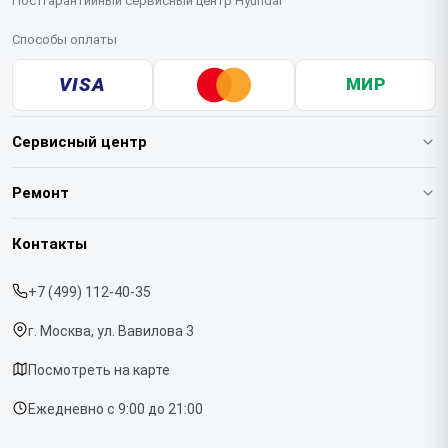
Постгарантийный сервисный центр Hyundai
Способы оплаты
VISA
МИР
Сервисный центр
О нашем сервисе
Ремонт
Гарантия
Варочных панелей
Контакты
Прайс-лист
Вертикальных пылесосов
+7 (499) 112-40-35
Срочный ремонт
Духовых шкафов
г. Москва, ул. Вавилова 3
Доставка и способы оплаты
Напольных пылесосов
Посмотреть на карте
Диагностика
Холодильников
Ежедневно с 9:00 до 21:00
Контакты
Отпаривателей